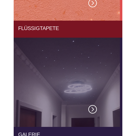
=
FLÜSSIGTAPETE
SO NATÜRLICH ...
=
GALERIE